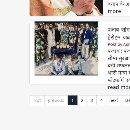
बयान के अन
more
पंजाब सीमा
हेरोइन जब्
Post by Ad
पंजाब : पं
सीमा सुरक्
बड़ी सफलता
भारी मात्रा
प्लेटफॉर्
read mo
first
previous
1
2
3
4
next
la