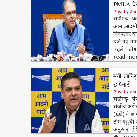
PMLA केस 
Post by Ad
चंडीगढ़ : प
आम आदमी पार
गिरफ्तार 
दर्ज नए मा
पहले चंडीग
read mo
मनी लॉन्ड
छापेमारी
Post by Ad
चंडीगढ़ : 
संजीव अरोड
(ईडी) ने छ
टीम पहुंची
अनुसार, ईड
�
read