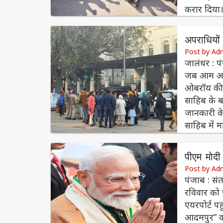
करार दिया। 
अपराधियों 
Post by Ad
जालंधर : प
जब आम आदमी
ओबरॉय की स
साहिब के बा
जानकारी के
साहिब में
पीएम मोदी
Post by Ad
पंजाब : संत
रविवार को 
एयरपोर्ट पह
आदमपुर” कर