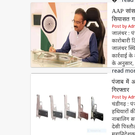
AAP सांसद
सियासत ग
Post by Ad
जालंधर : प
कारोबारी ठि
जालंधर स्थ
कार्रवाई क
के अनुसार,
read mo
पंजाब में
गिरफ्तार
Post by Ad
चंडीगढ़ : 
हथियारों क
नाबालिग सम
देसी पिस्त
महानिदेशक