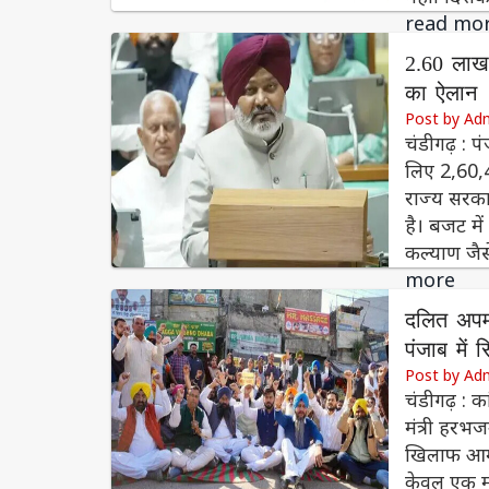
read mo
2.60 लाख
का ऐलान
Post by Ad
चंडीगढ़ : प
लिए 2,60,4
राज्य सरका
है। बजट में
कल्याण जैस
more
दलित अपम
पंजाब में 
Post by Ad
चंडीगढ़ : क
मंत्री हर
खिलाफ आम आद
केवल एक मं