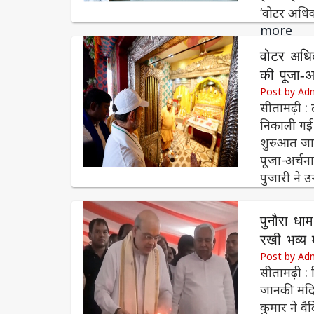
‘वोटर अधिका
more
वोटर अधिका
की पूजा-अर
Post by Ad
सीतामढ़ी : ल
निकाली गई व
शुरुआत जान
पूजा-अर्चना
पुजारी ने 
पुनौरा धा
रखी भव्य
Post by Ad
सीतामढ़ी : 
जानकी मंदिर
कुमार ने वै