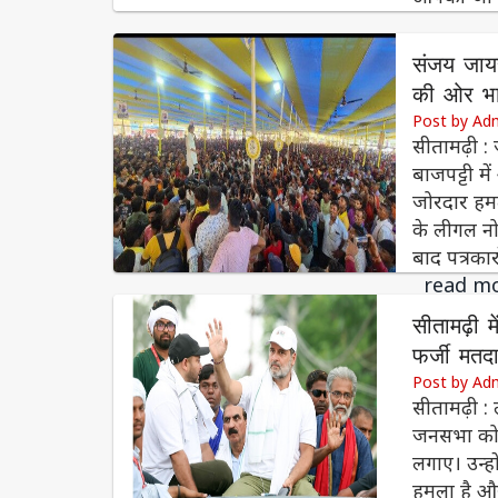
संजय जाय
की ओर भा
Post by Ad
सीतामढ़ी :
बाजपट्टी म
जोरदार हमल
के लीगल नो
बाद पत्रका
read m
सीतामढ़ी 
फर्जी मतद
Post by Ad
सीतामढ़ी : 
जनसभा को 
लगाए। उन्ह
हमला है और