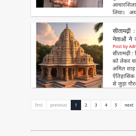
आधारशिला र
लिया। अयोध
सीतामढ़ी 
नेताओं ने 
Post by Ad
सीतामढ़ी : 
को लेकर धार
अमित शाह औ
ऐतिहासिक 
से जुड़ा गौ
first
previous
1
2
3
4
5
next