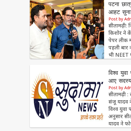
पटना छात्
आहट सुनाई
Post by Ad
सीतामढ़ी: ज
किशोर ने क
पेपर लीक माम
पहली बार नह
भी NEET प
विश्व युव
आए सदस्
Post by Ad
सीतामढ़ी : 
संजू यादव 
विश्व युवा 
अनुसार सीता
यादव ने फोर