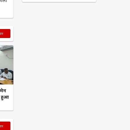
चार
ीमेन
ा हुआ
चार