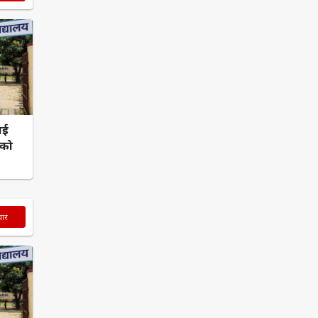
नई
 को
चार