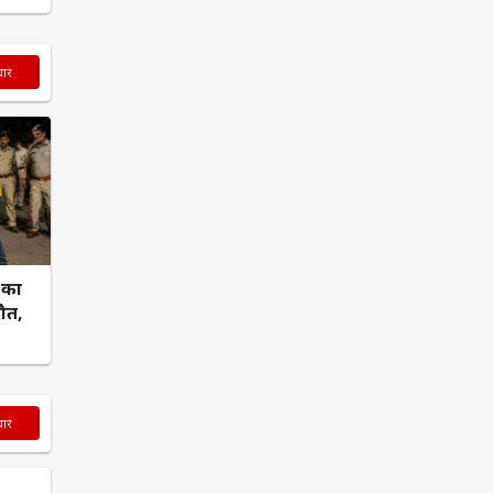
चार
़ का
ौत,
चार