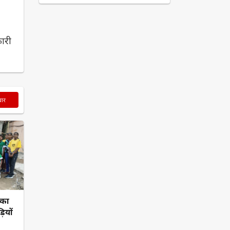
कारी
चार
तका
ियों