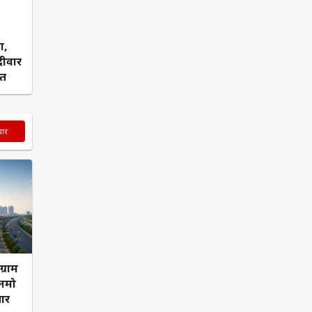
ा,
 दीवार
ौत
चार
ग्राम
 नमो
ार