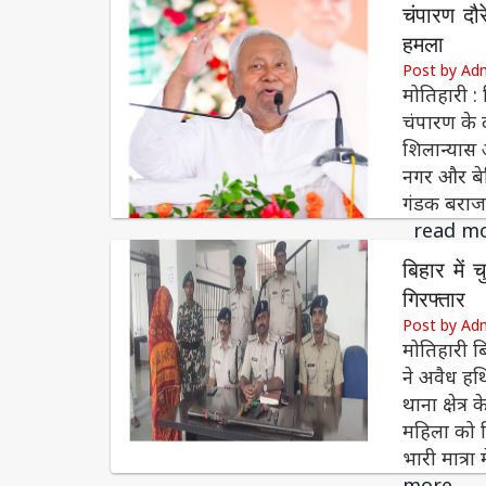
चंपारण दौ
हमला
Post by Ad
मोतिहारी :
चंपारण के 
शिलान्यास औ
नगर और बेत
गंडक बराज
read m
बिहार में
गिरफ्तार
Post by Ad
मोतिहारी बि
ने अवैध हथ
थाना क्षेत
महिला को ग
भारी मात्र
more