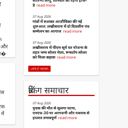
सारिणी लागू, शनिवार को रहेगा हाफ-
र
डे
read more
07 Aug 2026
​गांवों में सशक्त आजीविका की नई
ो
शुरुआत: लखीसराय में दो दिवसीय पंच
सम्मेलन का आगाज
read more
ि
07 Aug 2026
क और
लखीसराय में पीएम सूर्य घर योजना के
तहत भव्य सोलर मेला, रूफटॉप सोलर
इस�
को मिला बढ़ावा
read more
LATEST NEWS
ब्रेकिंग समाचार
लिस
ा
07 Aug 2026
 एक
युवक की मौत से सुलगा पटना,
में
एनएच-30 पर आगजनी और पथराव से
हालात तनावपूर्ण
read more