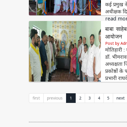
कई प्रमुख न
अधीक्षक द
read mo
बाबा साहे
आयोजन
Post by Ad
मोतिहारी : 
डॉ. भीमराव
अध्यक्षता 
प्रकोष्ठों 
प्रभारी राघ
first
previous
1
2
3
4
5
next