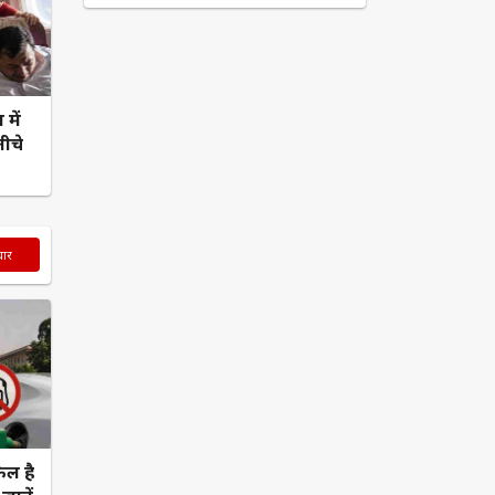
में
ीचे
चार
ेल है