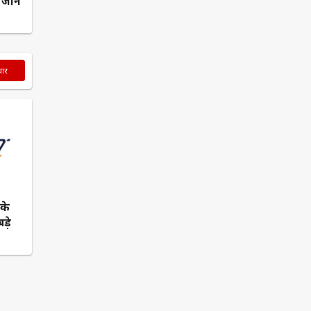
जानें
चार
 के
ड़े