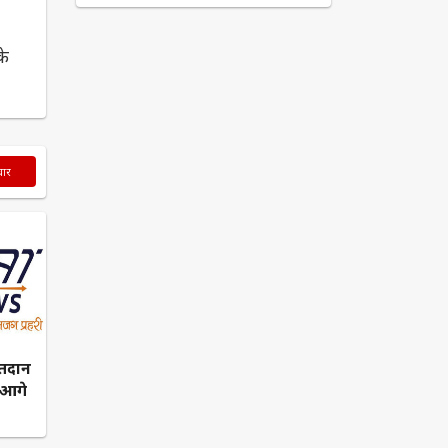
के
चार
्तदान
 आगे