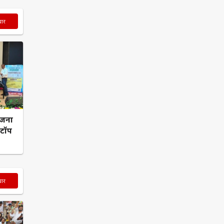
चार
ोजना
फटॉप
चार