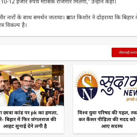
े 10-12 हजार रुपये मासिक रोजगार मिलेगा,” उन्होंने कहा।
र नारों के साथ समर्थन जताया। प्रशांत किशोर ने दोहराया कि बिहार 
र विकल्प है।
सीतामढ़ी समा
ा छात्रा कांड पर pk का हमला,
विश्व युवा परिषद की पहल, रक
े- बिहार में फिर जंगलराज की
कर कैंसर पीड़िता की मदद को
आहट सुनाई देने लगी है
आए सदस्य