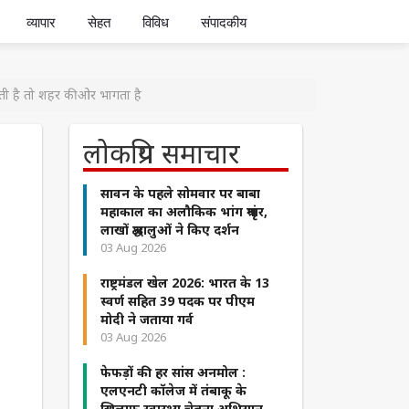
व्यापार
सेहत
विविध
संपादकीय
ी है तो शहर की ओर भागता है
लोकप्रिय समाचार
सावन के पहले सोमवार पर बाबा
महाकाल का अलौकिक भांग श्रृंगार,
लाखों श्रद्धालुओं ने किए दर्शन
03 Aug 2026
राष्ट्रमंडल खेल 2026: भारत के 13
स्वर्ण सहित 39 पदक पर पीएम
मोदी ने जताया गर्व
03 Aug 2026
फेफड़ों की हर सांस अनमोल :
एलएनटी कॉलेज में तंबाकू के
खिलाफ स्वास्थ्य चेतना अभियान