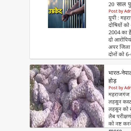
20 साल पु
Post by Ad
यूपी : महरा
दोषियों क
2004 का है
दो आरोपियो
अपर जिला श
दोनों को 
भारत-नेपा
होड़
Post by Ad
महराजगंज 
लहसुन कस्ट
लहसुन को स्
लैब परीक्षण
को नष्ट कर
more