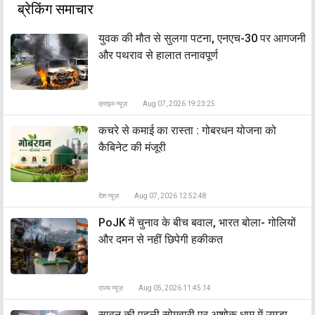
ब्रेकिंग समाचार
युवक की मौत से सुलगा पटना, एनएच-30 पर आगजनी
और पथराव से हालात तनावपूर्ण
क्राइम न्यूज़
Aug 07, 2026 19:23:25
कचरे से कमाई का रास्ता : गोबरधन योजना को
कैबिनेट की मंजूरी
देश न्यूज़
Aug 07, 2026 12:52:48
PoJK में चुनाव के बीच बवाल, भारत बोला- गोलियों
और दमन से नहीं छिपेगी हकीकत
राज्य न्यूज़
Aug 05, 2026 11:45:14
सावन की पहली सोमवारी पर अशोक धाम में उमड़ा