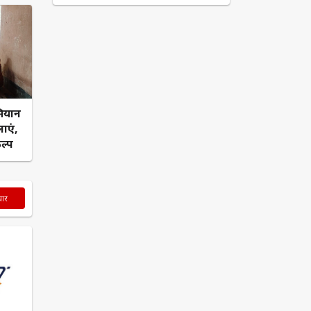
भियान
लाएं,
ल्प
चार