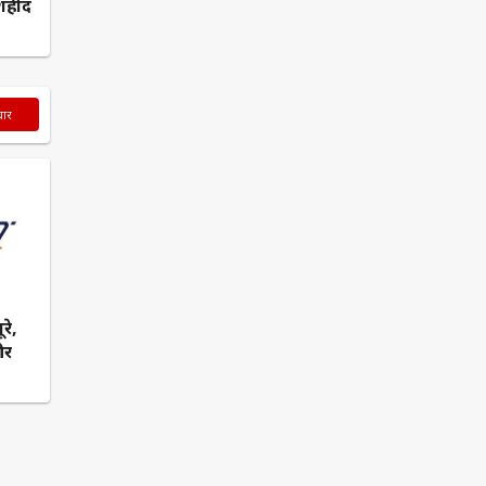
 शहीद
चार
रे,
और