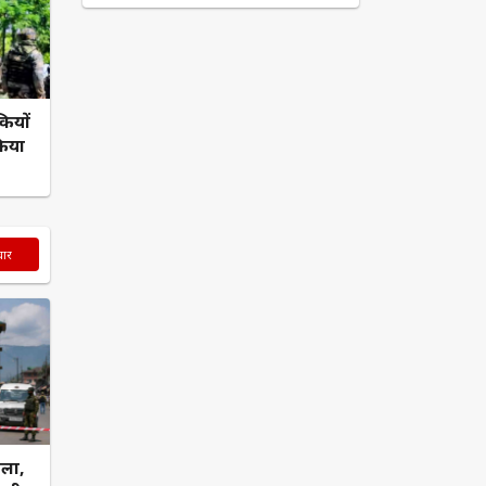
कियों
किया
चार
मला,