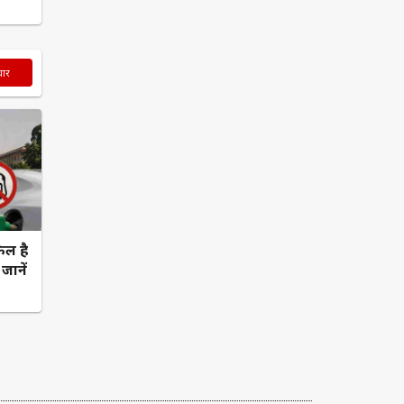
चार
ेल है
जानें