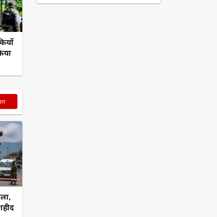
कियों
किया
चार
मला,
 शहीद