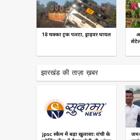
18 चक्का ट्रक पलटा, ड्राइवर घायल
अ
सेटे
झारखंड की ताज़ा ख़बर
jpsc स्कैम में बड़ा खुलासा: रांची के
जमशे