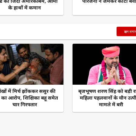
ंड का जिंदा अमेरिकी बम, आर्मी
परिजनों ने जमकर काटा बव
के हाथों में कमान
क्राइम समा
खों में मिर्च झोंककर ससुर की
बृजभूषण शरण सिंह को बड़ी र
ा का आरोप, शिक्षिका बहू समेत
महिला पहलवानों के यौन उत्प
चार गिरफ्तार
मामले में बरी