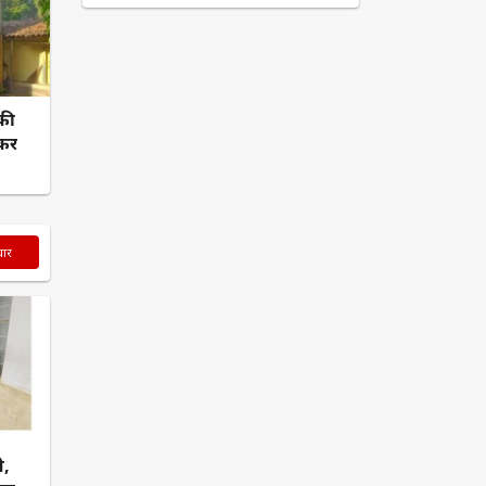
की
लकर
चार
ी,