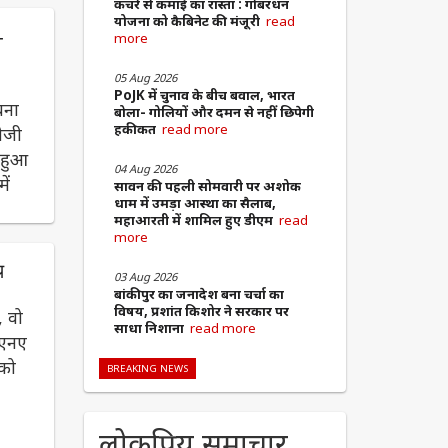
कचरे से कमाई का रास्ता : गोबरधन
योजना को कैबिनेट की मंजूरी
read
-
more
05 Aug 2026
PoJK में चुनाव के बीच बवाल, भारत
चना
बोला- गोलियों और दमन से नहीं छिपेगी
हकीकत
read more
ीजी
र हुआ
04 Aug 2026
ें
सावन की पहली सोमवारी पर अशोक
धाम में उमड़ा आस्था का सैलाब,
महाआरती में शामिल हुए डीएम
read
more
थ
03 Aug 2026
बांकीपुर का जनादेश बना चर्चा का
विषय, प्रशांत किशोर ने सरकार पर
, वो
साधा निशाना
read more
ीएनए
 को
BREAKING NEWS
लोकप्रिय समाचार