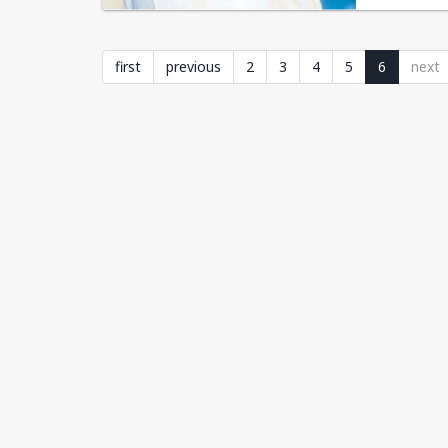
first
previous
2
3
4
5
6
next