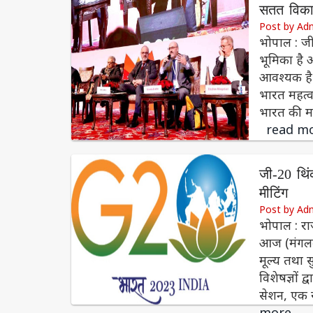
सतत विकास
Post by Ad
भोपाल : जी
भूमिका है 
आवश्यक है। 
भारत महत्वप
भारत की मह
read m
जी-20 थिं
मीटिंग
Post by Ad
भोपाल : रा
आज (मंगलवा
मूल्य तथा 
विशेषज्ञों 
सेशन, एक र
more