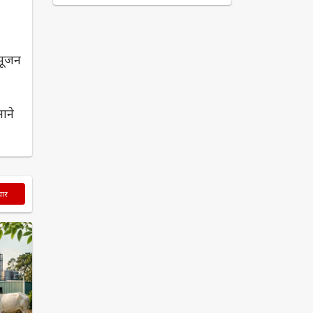
 सूजन
ाने
चार