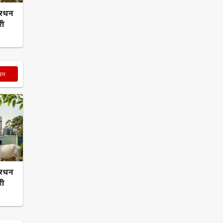
बरधन
री
चार
बरधन
री